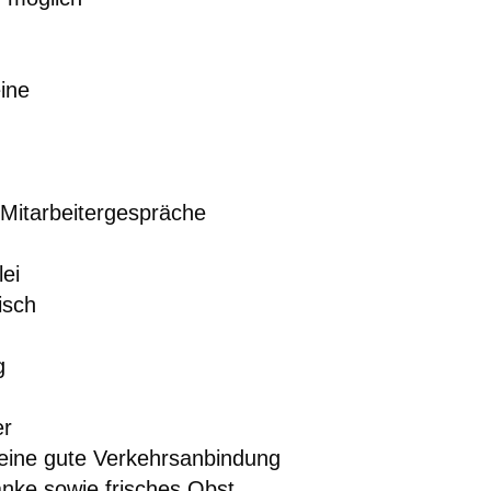
eine
Mitarbeitergespräche
ei
isch
g
er
eine gute Verkehrsanbindung
änke sowie frisches Obst