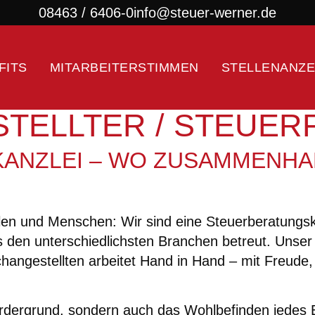
08463 / 6406-0
info@steuer-werner.de
FITS
MITARBEITERSTIMMEN
STELLENANZE
TELLTER / STEUERF
ANZLEI – WO ZUSAMMENHAL
en und Menschen: Wir sind eine Steuerberatungskan
 den unterschiedlichsten Branchen betreut. Unser
hangestellten arbeitet Hand in Hand – mit Freude,
m Vordergrund, sondern auch das Wohlbefinden jede