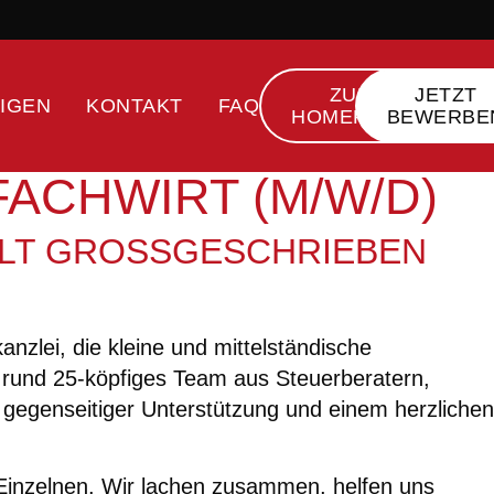
ZUR
JETZT
IGEN
KONTAKT
FAQ
HOMEPAGE
BEWERBE
ACHWIRT (M/W/D)
T GROSSGESCHRIEBEN W
zlei, die kleine und mittelständische
 rund 25-köpfiges Team aus Steuerberatern,
 gegenseitiger Unterstützung und einem herzlichen
s Einzelnen. Wir lachen zusammen, helfen uns