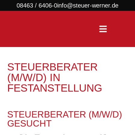
08463 / 6406-0
info@steuer-werner.de
STEUERBERATER
(M/W/D) IN
FESTANSTELLUNG
STEUERBERATER (M/W/D)
GESUCHT